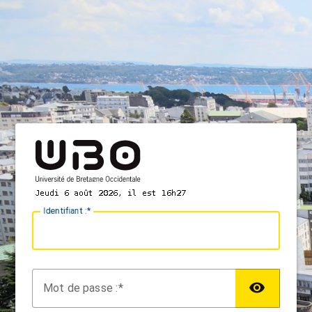
I
dentifiant :
M
ot de passe :