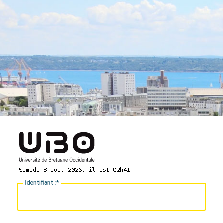
I
dentifiant :