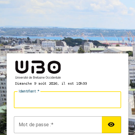
I
dentifiant :
M
ot de passe :