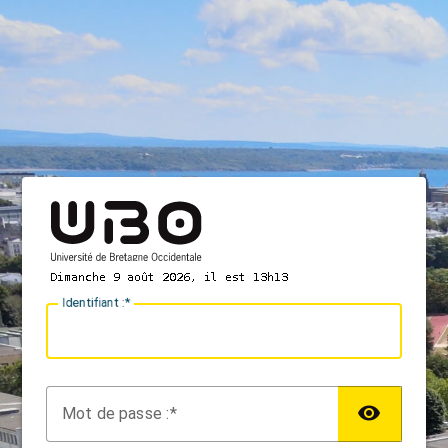
I
dentifiant :
M
ot de passe :