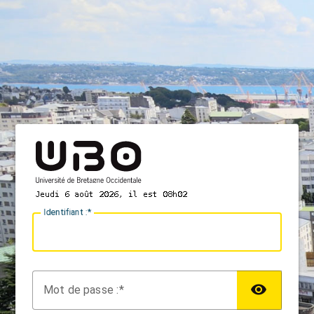
I
dentifiant :
M
ot de passe :