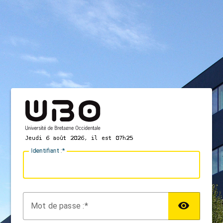
I
dentifiant :
M
ot de passe :