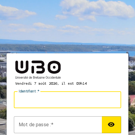
I
dentifiant :
M
ot de passe :