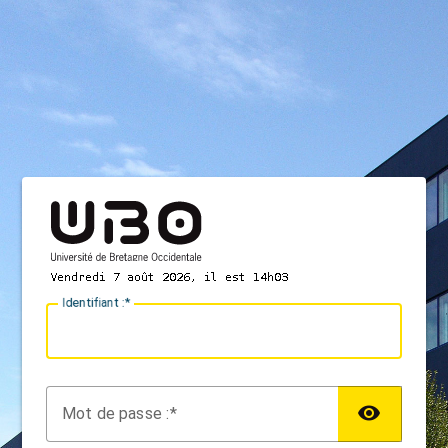
I
dentifiant :
M
ot de passe :