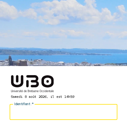
I
dentifiant :