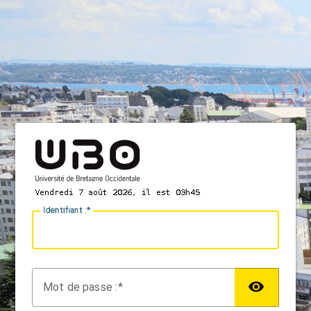
I
dentifiant :
M
ot de passe :