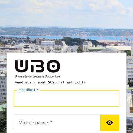
I
dentifiant :
M
ot de passe :