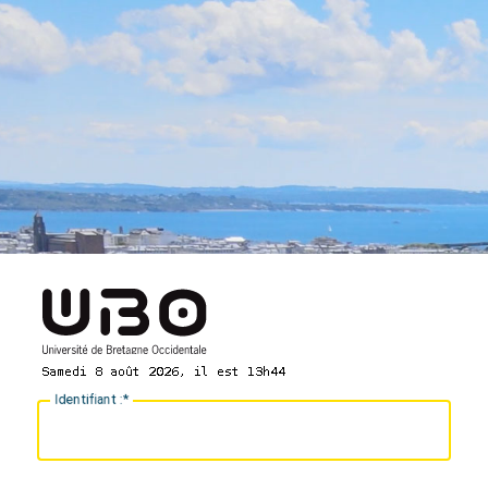
I
dentifiant :