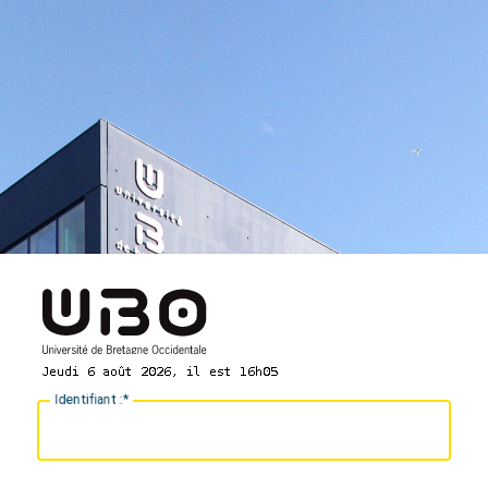
I
dentifiant :