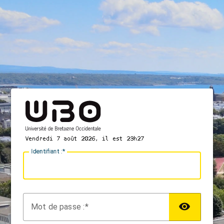
I
dentifiant :
M
ot de passe :