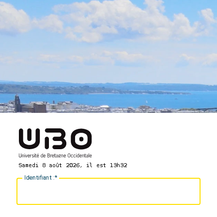
I
dentifiant :