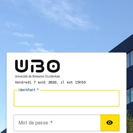
I
dentifiant :
M
ot de passe :