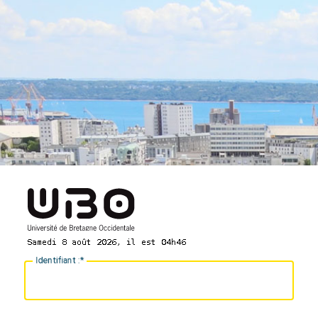
I
dentifiant :