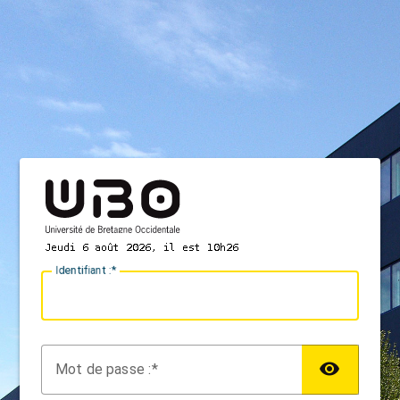
I
dentifiant :
M
ot de passe :