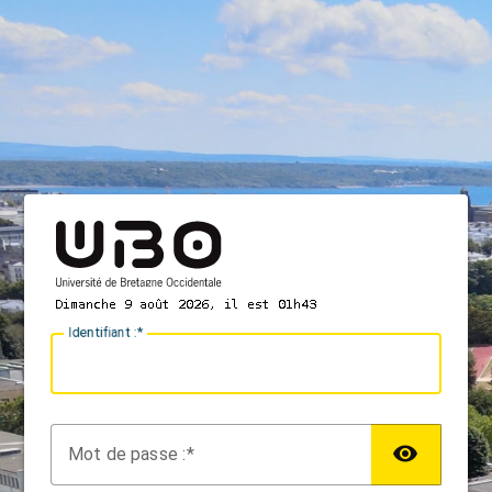
I
dentifiant :
M
ot de passe :