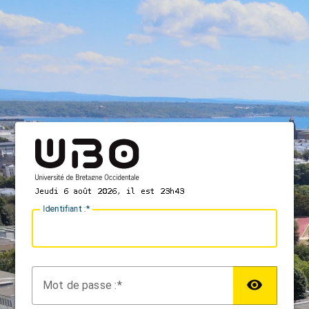
I
dentifiant :
M
ot de passe :