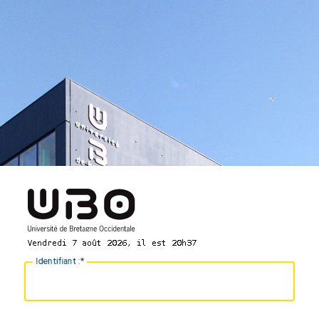
I
dentifiant :