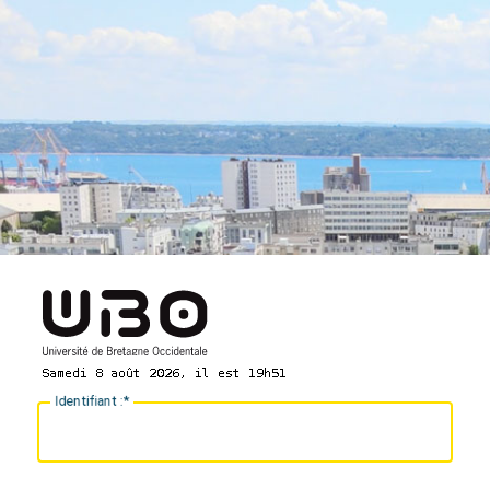
I
dentifiant :