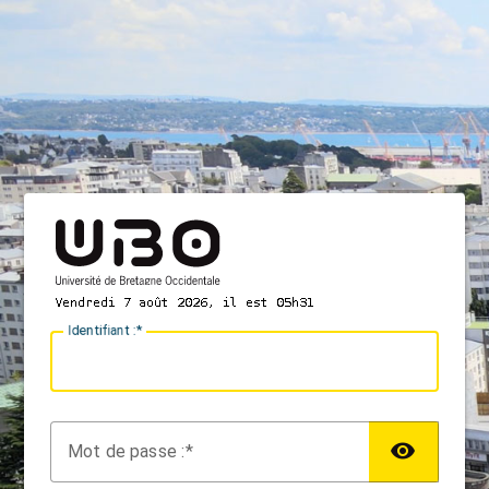
I
dentifiant :
M
ot de passe :