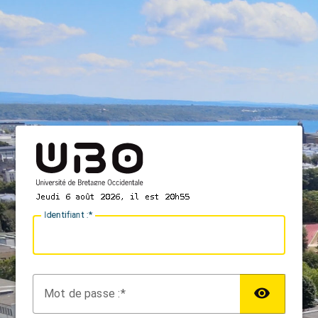
I
dentifiant :
M
ot de passe :