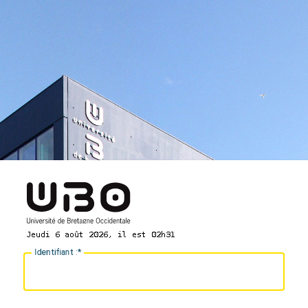
I
dentifiant :