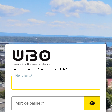
I
dentifiant :
M
ot de passe :