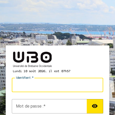
I
dentifiant :
M
ot de passe :