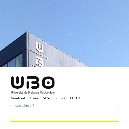
I
dentifiant :