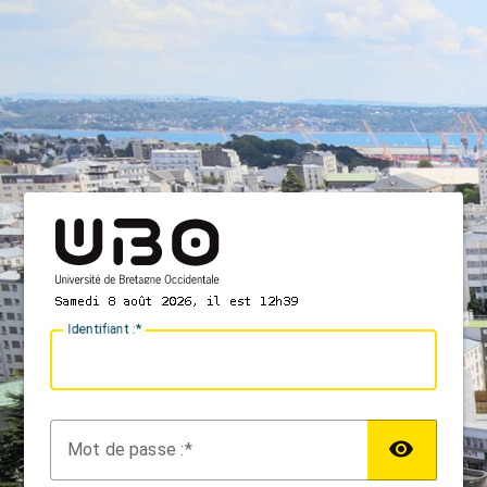
I
dentifiant :
M
ot de passe :