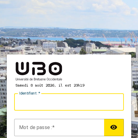
I
dentifiant :
M
ot de passe :