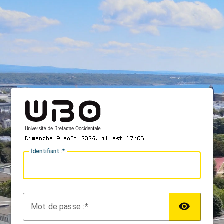
I
dentifiant :
M
ot de passe :