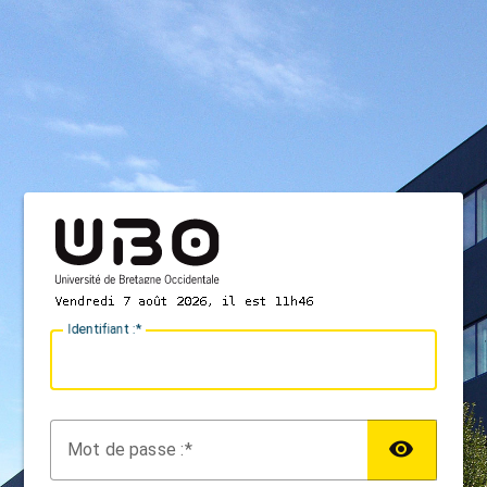
I
dentifiant :
M
ot de passe :