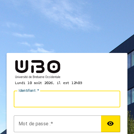
I
dentifiant :
M
ot de passe :