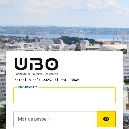
I
dentifiant :
M
ot de passe :